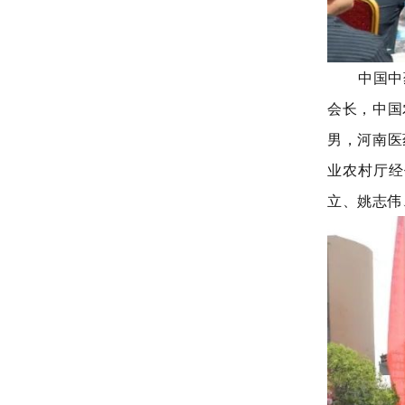
中国中
会长，中国
男，河南医
业农村厅经
立、姚志伟