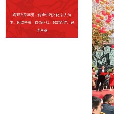
辉煌百泉药都，传承中药文化,以人为
本、团结拼搏、自强不息、知难而进、追
求卓越