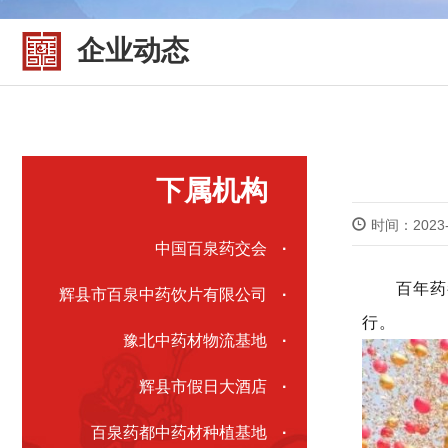
企业动态
下属机构
时间：2023-
中国百泉药交会
·
百年药
辉县市百泉中药饮片有限公司
·
行。
豫北中药材物流基地
·
辉县市假日大酒店
·
百泉药都中药材种植基地
·