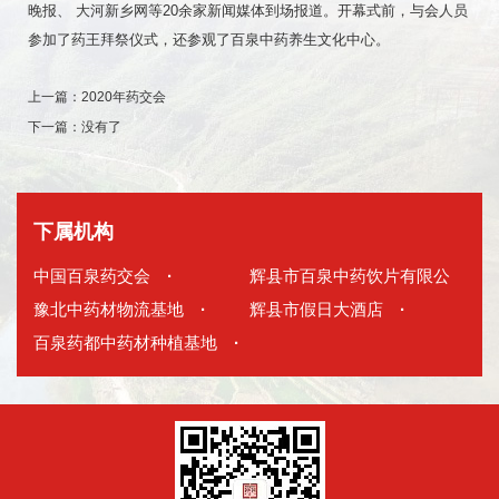
晚报、 大河新乡网等20余家新闻媒体到场报道。开幕式前，与会人员
参加了药王拜祭仪式，还参观了百泉中药养生文化中心。
上一篇：
2020年药交会
下一篇：
没有了
下属机构
中国百泉药交会
·
辉县市百泉中药饮片有限公
豫北中药材物流基地
·
司
辉县市假日大酒店
·
·
百泉药都中药材种植基地
·