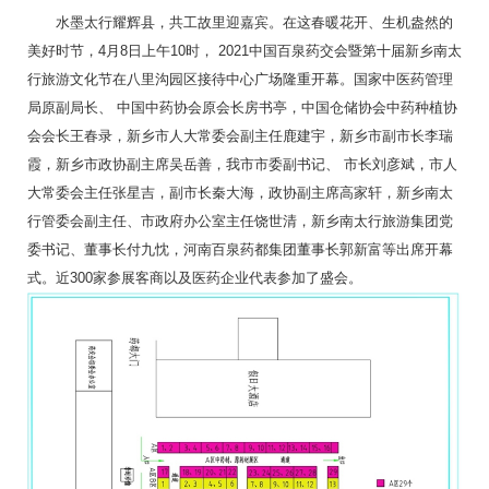
水墨太行耀辉县，共工故里迎嘉宾。在这春暖花开、生机盎然的
美好时节，4月8日上午10时， 2021中国百泉药交会暨第十届新乡南太
行旅游文化节在八里沟园区接待中心广场隆重开幕。国家中医药管理
局原副局长、 中国中药协会原会长房书亭，中国仓储协会中药种植协
会会长王春录，新乡市人大常委会副主任鹿建宇，新乡市副市长李瑞
霞，新乡市政协副主席吴岳善，我市市委副书记、 市长刘彦斌，市人
大常委会主任张星吉，副市长秦大海，政协副主席高家轩，新乡南太
行管委会副主任、市政府办公室主任饶世清，新乡南太行旅游集团党
委书记、董事长付九忱，河南百泉药都集团董事长郭新富等出席开幕
式。近300家参展客商以及医药企业代表参加了盛会。