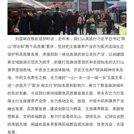
刘彦斌在致欢迎辞时说，近年来，我们认真践行习近平总书记“两
山”理论和“两个高质量”要求，坚持把文旅康养产业作为黄河流域生态
保护和高质量发展、承接郑新一体化发展的首位支柱产业，以创建国
家全域旅游示范区为抓手，积极打造旅游度假区和全国知名的太行山
康养度假胜地、中原乡土旅游体验地、历史文化和**群体精神传承高
地、中药文化养生之都，全力做好“一山一水一业一城一乡”五篇文章，
进一步提升了“新乡·南太行”的知名度和影响力，树立了辉县旅游城市
的良好形象。今后我们将持续聚焦高质量发展主题，举全市之力打造
南太行文旅康养产业带，全力推动文化、旅游、中医中药和康养产业
融合发展、高质量发展，建设创新活力辉县、文旅康养辉县、美丽智
慧辉县、文明幸福辉县，努力打造看得见山、望得见水、记得住乡愁
的美丽共城，竭诚欢迎各界客商莅临辉县观光旅游、投资兴业，共谋
发展。