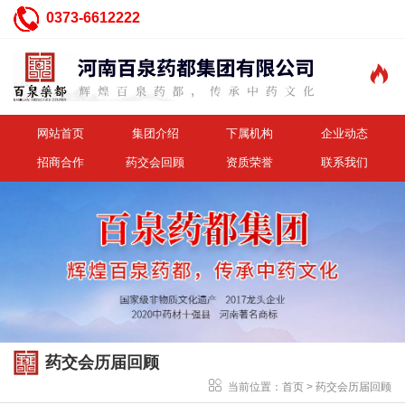
0373-6612222

网站首页
集团介绍
下属机构
企业动态
招商合作
药交会回顾
资质荣誉
联系我们
药交会历届回顾
当前位置：
首页
>
药交会历届回顾