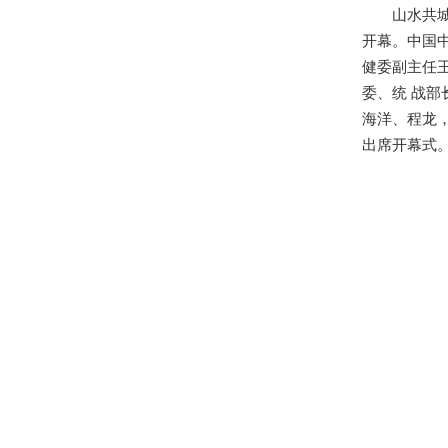
山水共城逢
开幕。中国
健委副主任
委、统 战
海洋、程龙
出席开幕式