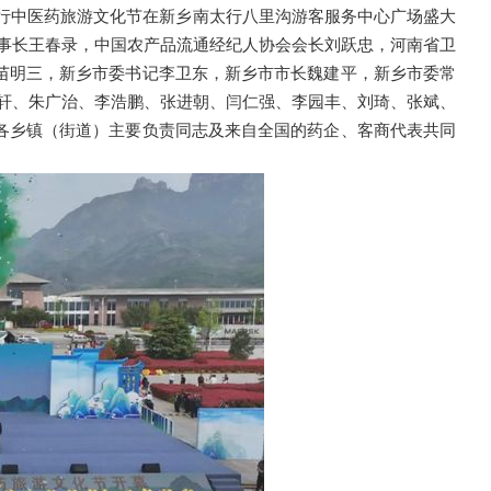
太行中医药旅游文化节在新乡南太行八里沟游客服务中心广场盛大
理事长王春录，中国农产品流通经纪人协会会长刘跃忠，河南省卫
苗明三，新乡市委书记李卫东，新乡市市长魏建平，新乡市委常
家轩、朱广治、李浩鹏、张进朝、闫仁强、李园丰、刘琦、张斌、
各乡镇（街道）主要负责同志及来自全国的药企、客商代表共同