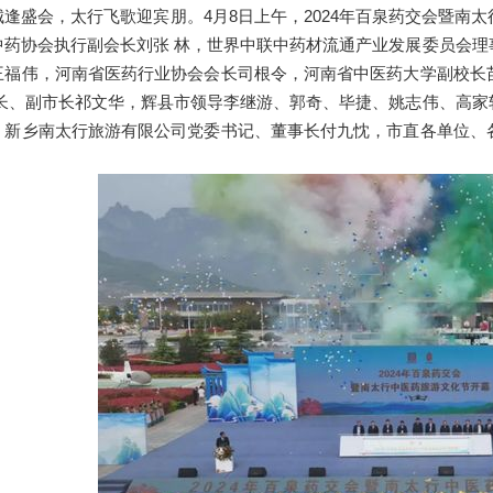
盛会，太行飞歌迎宾朋。4月8日上午，2024年百泉药交会暨南
中药协会执行副会长刘张 林，世界中联中药材流通产业发展委员会
王福伟，河南省医药行业协会会长司根令，河南省中医药大学副校长
部长、副市长祁文华，辉县市领导李继游、郭奇、毕捷、姚志伟、高
，新乡南太行旅游有限公司党委书记、董事长付九忱，市直各单位、
。