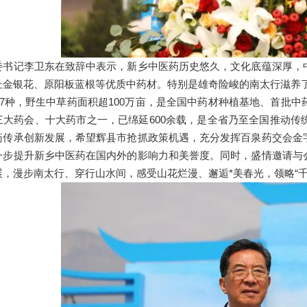
记李卫东在致辞中表示，新乡中医药历史悠久，文化底蕴深厚，中
丘金银花、原阳板蓝根等优质中药材。特别是雄奇险峻的南太行滋养了灵
017种，野生中草药面积超100万亩，是全国中药材种植基地、首批
三大药会、十大药市之一，已绵延600余载，是全省乃至全国推动
药传承创新发展，希望辉县市抢抓政策机遇，充分发挥百泉药交会金
一步提升新乡中医药在国内外的影响力和美誉度。同时，盛情邀请与
展，漫步南太行、穿行山水间，感受山花烂漫、邂逅*美春光，领略“