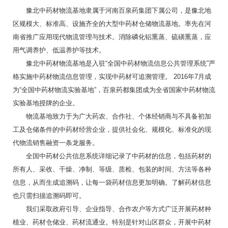
豫北中药材物流基地隶属于河南百泉药集团下属公司，是豫北地
区规模大、标准高、设施齐全的大型中药材仓储物流基地。率先在河
南省推广应用现代物流管理与技术。消除磷化铝熏蒸、硫磺熏蒸，应
用气调养护、低温养护等技术。
豫北中药材物流基地是入驻“全国中药材物流信息公共管理系统”严
格实施中药材物流信息管理，实现中药材可追溯管理。 2016年7月成
为“全国中药材物流实验基地”，百泉药都集团成为全省国家中药材物流
实验基地授牌的企业。
物流基地致力于为广大药农、合作社、个体经销商与不具备初加
工及仓储条件的中药材经营企业，提供社会化、规模化、标准化的现
代物流销售融资一条龙服务。
全国中药材公共信息系统详细记录了中药材的信息，包括药材的
所有人、采收、干燥、净制、等级、质检、包装的时间、方法等各种
信息，从而生成追溯码，让每一袋药材信息更加明确。了解药材信息
也只需扫描追溯码即可。
我们采取政府引导、企业指导、合作农户等方式广泛开展药材种
植业、药材仓储业、药材流通业。特别是针对山区群众，开展中药材