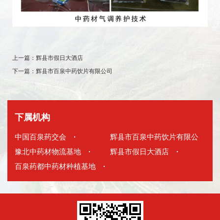
上一篇：
辉县市假日大酒店
下一篇：
辉县市百泉中药饮片有限公司
下属机构
中国百泉药交会
·
辉县市百泉中药饮片有限公
豫北中药材物流基地
·
司
辉县市假日大酒店
·
·
百泉药都中药材种植基地
·