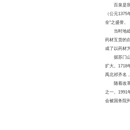
百泉是
（公元137
全”之盛誉。
当时地
药材互货的
成了以药材
据苏门
扩大。17
禹北祁齐名，
随着改
之一。199
会被国务院列