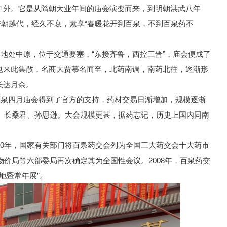
中外。它是从隋朝大业年间的庙会演变而来，到明朝洪武八年
，跨朝越代，经久不衰，素享“春暖花开到百泉，不到百泉药不
地处中原，位于交通要塞，“东接齐鲁，西控三晋”，庙会便成了
也来此集散，名商大贾慕名而至，北药南调，南药北往，逐渐形
长达月余。
百泉四月庙会得到了官方的支持，药材交易日渐增加，规模逐渐
氏、长桑君、孙思逊。大会规模更甚，据药志记，历史上国内同南
80年，国家有关部门将百泉药交会列为全国三大药交会十大药市
物价局等六部委局再次确定其为全国性会议。2008年，百泉药交
地暨常年展”。