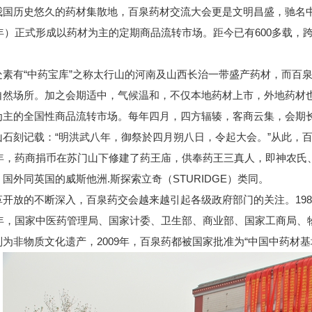
我国历史悠久的药材集散地，百泉药材交流大会更是文明昌盛，驰名
5年）正式形成以药材为主的定期商品流转市场。距今已有600多载
处素有“中药宝库”之称太行山的河南及山西长治一带盛产药材，而百泉
自然场所。加之会期适中，气候温和，不仅本地药材上市，外地药材
为主的全国性商品流转市场。每年四月，四方辐辏，客商云集，会期
山石刻记载：“明洪武八年，御祭於四月朔八日，令起大会。”从此，
18年，药商捐币在苏门山下修建了药王庙，供奉药王三真人，即神农
国外同英国的威斯他洲.斯探索立奇（STURIDGE）类同。
革开放的不断深入，百泉药交会越来越引起各级政府部门的关注。19
1年，国家中医药管理局、国家计委、卫生部、商业部、国家工商局、
为非物质文化遗产，2009年，百泉药都被国家批准为“中国中药材基