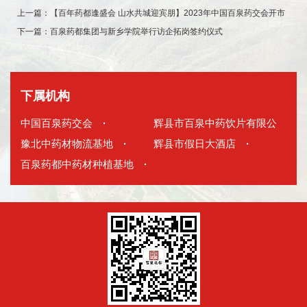
上一篇：
【百年药都逢盛会 山水共城迎宾朋】2023年中国百泉药交会开市
下一篇：
百泉药都集团与新乡学院举行访企拓岗签约仪式
下属机构
中国百泉药交会
·
辉县市百泉中药饮片有限公
豫北中药材物流基地
·
司
辉县市假日大酒店
·
·
百泉药都中药材种植基地
·