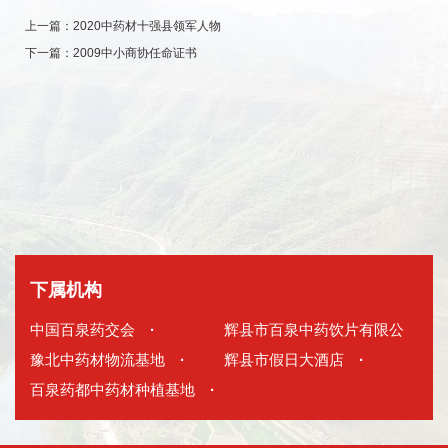
上一篇：
2020中药材十强县领军人物
下一篇：
2009中小商协任命证书
下属机构
中国百泉药交会
·
辉县市百泉中药饮片有限公
豫北中药材物流基地
·
司
辉县市假日大酒店
·
·
百泉药都中药材种植基地
·