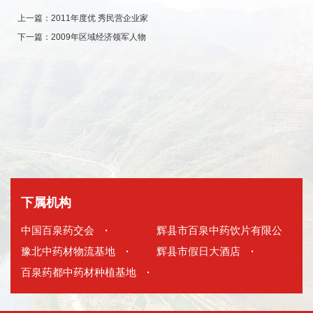
上一篇：
2011年度优 秀民营企业家
下一篇：
2009年区域经济领军人物
下属机构
中国百泉药交会
·
辉县市百泉中药饮片有限公
豫北中药材物流基地
·
司
辉县市假日大酒店
·
·
百泉药都中药材种植基地
·