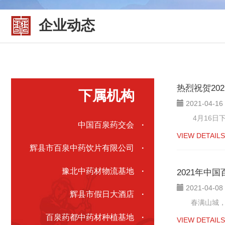
企业动态
热烈祝贺20
下属机构
2021-04-16
4月16日下午
中国百泉药交会
·
VIEW DETAILS
辉县市百泉中药饮片有限公司
·
豫北中药材物流基地
·
2021年中
2021-04-08
辉县市假日大酒店
·
春满山城，太行
百泉药都中药材种植基地
·
VIEW DETAILS