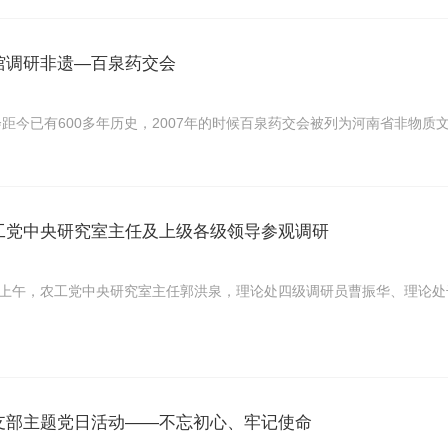
馆调研非遗—百泉药交会
已有600多年历史，2007年的时候百泉药交会被列为河南省非物质文化遗产，
工党中央研究室主任及上级各级领导参观调研
3日上午，农工党中央研究室主任郭洪泉，理论处四级调研员曹振华、理论
支部主题党日活动——不忘初心、牢记使命