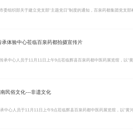
组织部关于建立党支部“主题党日”制度的通知，百泉药都集团党支部积极组织
传承体验中心莅临百泉药都拍摄宣传片
中心人员于11月11日上午9点莅临辉县百泉药都中医药展览馆，以“黄河故
河南民俗文化---非遗文化
中心人员于11月11日上午9点莅临辉县百泉药都中医药展览馆，以“黄河故