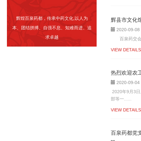
辉煌百泉药都，传承中药文化,以人为
辉县市文化
本、团结拼搏、自强不息、知难而进、追
2020-09-08
求卓越
百泉药交会距今
VIEW DETAILS
热烈欢迎农
2020-09-04
2020年9月
部等一......
VIEW DETAILS
百泉药都党